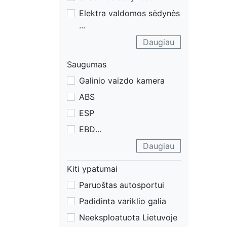
Elektra valdomos sėdynės
...
Daugiau
Saugumas
Galinio vaizdo kamera
ABS
ESP
EBD
...
Daugiau
Kiti ypatumai
Paruoštas autosportui
Padidinta variklio galia
Neeksploatuota Lietuvoje