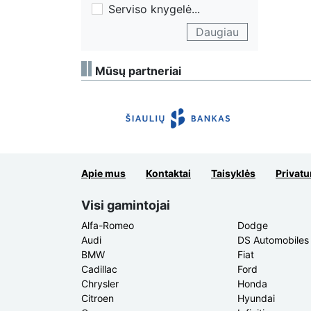
Serviso knygelė
...
Daugiau
Mūsų partneriai
Apie mus
Kontaktai
Taisyklės
Privatu
Visi gamintojai
Alfa-Romeo
Dodge
Audi
DS Automobiles
BMW
Fiat
Cadillac
Ford
Chrysler
Honda
Citroen
Hyundai