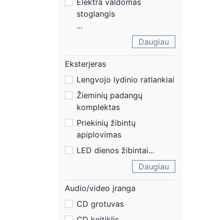
Elektra valdomas
stoglangis
...
Daugiau
Eksterjeras
Lengvojo lydinio ratlankiai
Žieminių padangų
komplektas
Priekinių žibintų
apiplovimas
LED dienos žibintai
...
Daugiau
Audio/video įranga
CD grotuvas
CD keitiklis