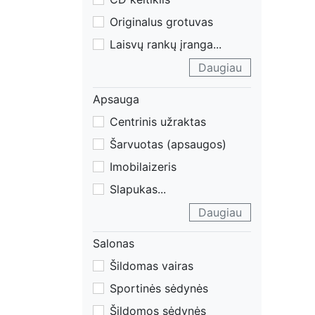
Originalus grotuvas
Laisvų rankų įranga
...
Daugiau
Apsauga
Centrinis užraktas
Šarvuotas (apsaugos)
Imobilaizeris
Slapukas
...
Daugiau
Salonas
Šildomas vairas
Sportinės sėdynės
Šildomos sėdynės