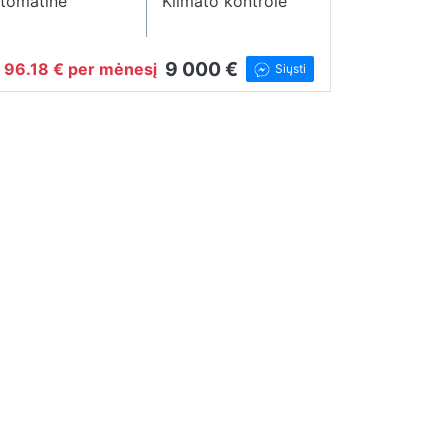
tomatinė
Klimato kontrolė
9 000 €
96.18 € per mėnesį
Siųsti