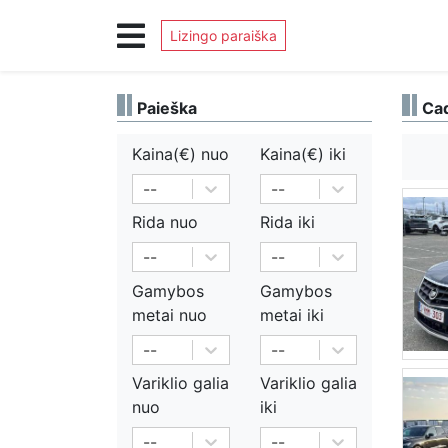
Lizingo paraiška
Paieška
Cad
Kaina(€)
nuo
Kaina(€)
iki
--
--
Rida
nuo
Rida
iki
--
--
Gamybos
Gamybos
metai
nuo
metai
iki
--
--
Variklio galia
Variklio galia
nuo
iki
--
--