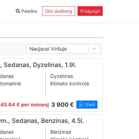
Paieška
Dėti skelbimą
Prisijungti
Naujausi Viršuje
 Sedanas, Dyzelinas, 1.9l.
danas
Dyzelinas
tomatinė
Klimato kontrolė
3 900 €
45.64 € per mėnesį
Siųsti
0m., Sedanas, Benzinas, 4.5l.
danas
Benzinas