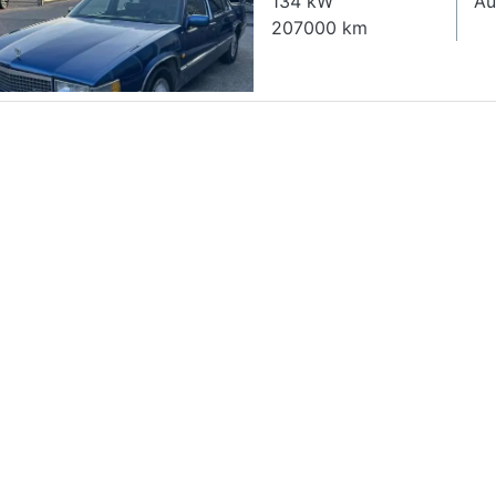
134 kW
Au
207000 km