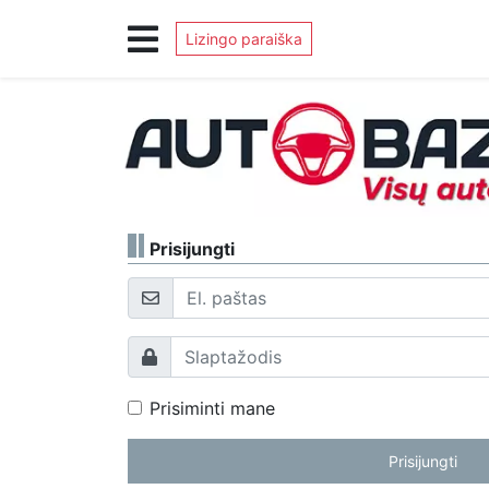
Lizingo paraiška
Prisijungti
El. paštas
Slaptažodis
Prisiminti mane
Prisijungti