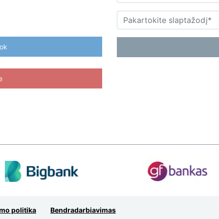
Pakartokite slaptažodį
ook
e
mo politika
Bendradarbiavimas