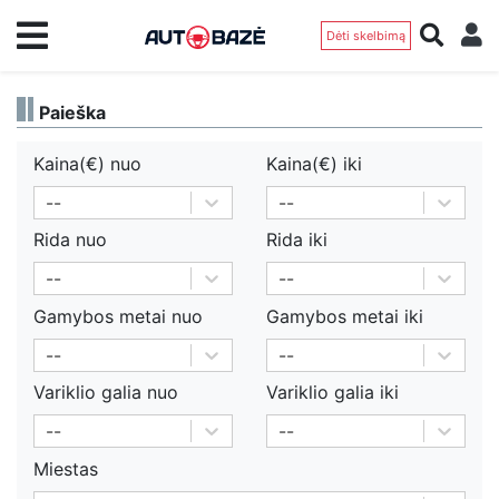
Dėti skelbimą
Paieška
Kaina(€)
nuo
Kaina(€)
iki
--
--
Rida
nuo
Rida
iki
--
--
Gamybos metai
nuo
Gamybos metai
iki
--
--
Variklio galia
nuo
Variklio galia
iki
--
--
Miestas