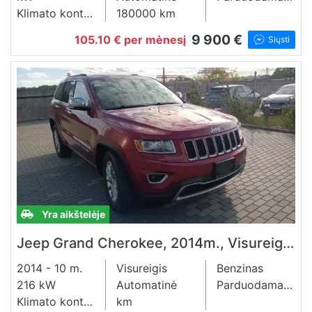
Klimato kontrolė
180000 km
9 900 €
105.10 € per mėnesį
Siųsti
Yra aikštelėje
Jeep Grand Cherokee, 2014m., Visureigis, Benzinas, 3.6l.
2014 - 10 m.
Visureigis
Benzinas
216 kW
Automatinė
Parduodama lizingu
Klimato kontrolė
km