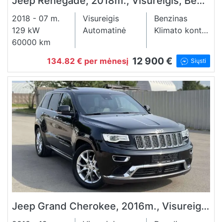
Jeep Renegade, 2018m., Visureigis, Benzinas, 2.4l.
2018 - 07 m.
Visureigis
Benzinas
129 kW
Automatinė
Klimato kontrolė
60000 km
12 900 €
134.82 € per mėnesį
Siųsti
Jeep Grand Cherokee, 2016m., Visureigis, Dyzelinas, 3.0l.