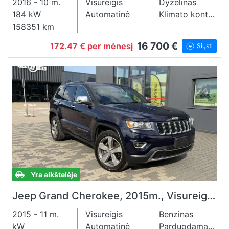
2016 - 10 m.
Visureigis
Dyzelinas
184 kW
Automatinė
Klimato kontrolė
158351 km
16 700 €
172.47 € per mėnesį
Siųsti
Yra aikštelėje
Jeep Grand Cherokee, 2015m., Visureigis, Benzinas, 3.6l.
2015 - 11 m.
Visureigis
Benzinas
kW
Automatinė
Parduodama lizingu