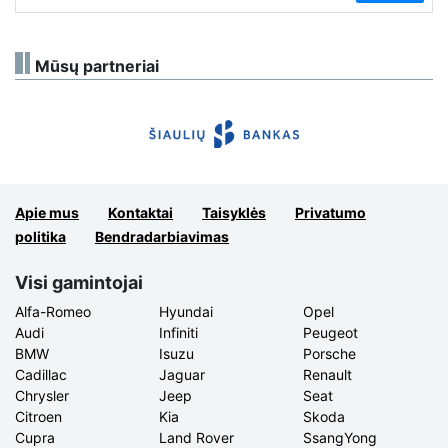
Mūsų partneriai
Apie mus
Kontaktai
Taisyklės
Privatumo
politika
Bendradarbiavimas
Visi gamintojai
Alfa-Romeo
Hyundai
Opel
Audi
Infiniti
Peugeot
BMW
Isuzu
Porsche
Cadillac
Jaguar
Renault
Chrysler
Jeep
Seat
Citroen
Kia
Skoda
Cupra
Land Rover
SsangYong