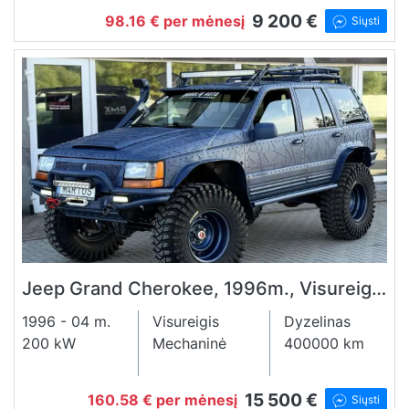
9 200 €
98.16 € per mėnesį
Siųsti
Jeep Grand Cherokee, 1996m., Visureigis, Dyzelinas, 3.0l.
1996 - 04 m.
Visureigis
Dyzelinas
200 kW
Mechaninė
400000 km
15 500 €
160.58 € per mėnesį
Siųsti