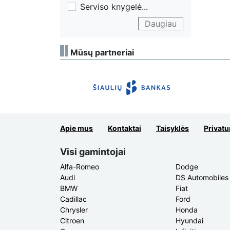
Serviso knygelė
...
Daugiau
Mūsų partneriai
Apie mus
Kontaktai
Taisyklės
Privatu
Visi gamintojai
Alfa-Romeo
Dodge
Audi
DS Automobiles
BMW
Fiat
Cadillac
Ford
Chrysler
Honda
Citroen
Hyundai