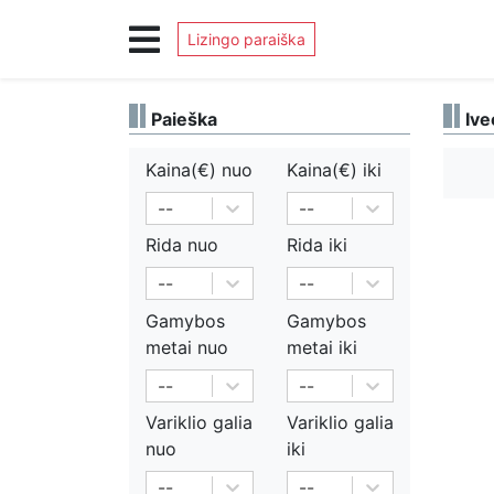
Lizingo paraiška
Paieška
Ive
Kaina(€)
nuo
Kaina(€)
iki
--
--
Rida
nuo
Rida
iki
--
--
Gamybos
Gamybos
metai
nuo
metai
iki
--
--
Variklio galia
Variklio galia
nuo
iki
--
--