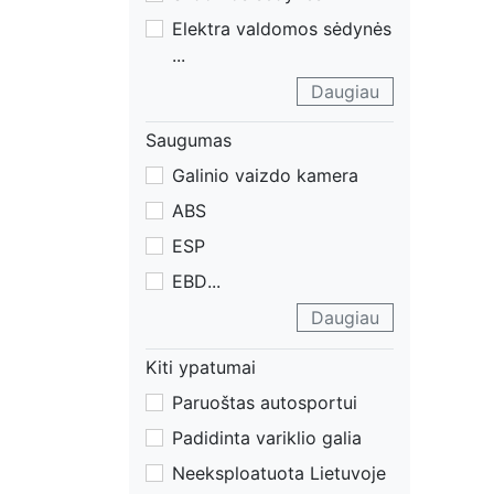
Elektra valdomos sėdynės
...
Daugiau
Saugumas
Galinio vaizdo kamera
ABS
ESP
EBD
...
Daugiau
Kiti ypatumai
Paruoštas autosportui
Padidinta variklio galia
Neeksploatuota Lietuvoje