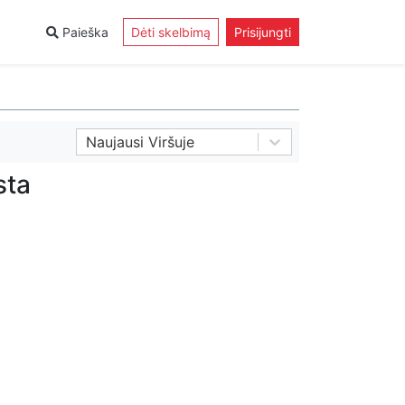
Paieška
Dėti skelbimą
Prisijungti
Naujausi Viršuje
sta