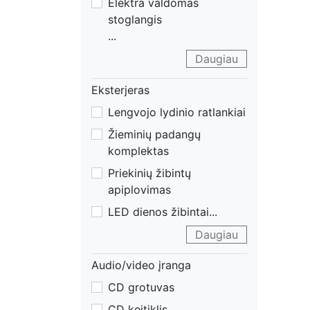
Elektra valdomas
stoglangis
...
Daugiau
Eksterjeras
Lengvojo lydinio ratlankiai
Žieminių padangų
komplektas
Priekinių žibintų
apiplovimas
LED dienos žibintai
...
Daugiau
Audio/video įranga
CD grotuvas
CD keitiklis