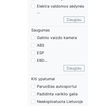
Elektra valdomos sėdynės
...
Daugiau
Saugumas
Galinio vaizdo kamera
ABS
ESP
EBD
...
Daugiau
Kiti ypatumai
Paruoštas autosportui
Padidinta variklio galia
Neeksploatuota Lietuvoje