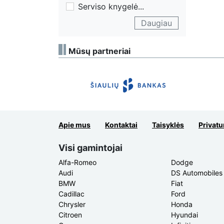
Serviso knygelė
...
Daugiau
Mūsų partneriai
Apie mus
Kontaktai
Taisyklės
Privatu
Visi gamintojai
Alfa-Romeo
Dodge
Audi
DS Automobiles
BMW
Fiat
Cadillac
Ford
Chrysler
Honda
Citroen
Hyundai