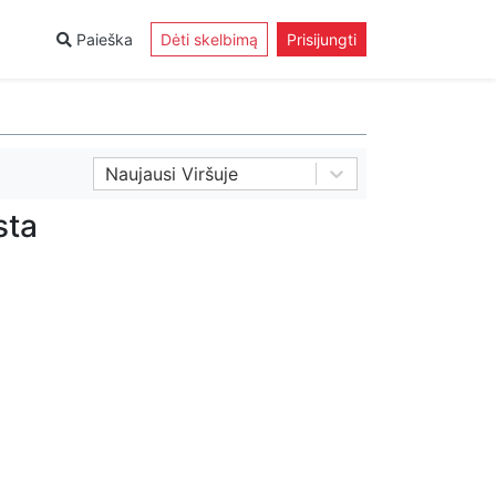
Paieška
Dėti skelbimą
Prisijungti
Naujausi Viršuje
sta