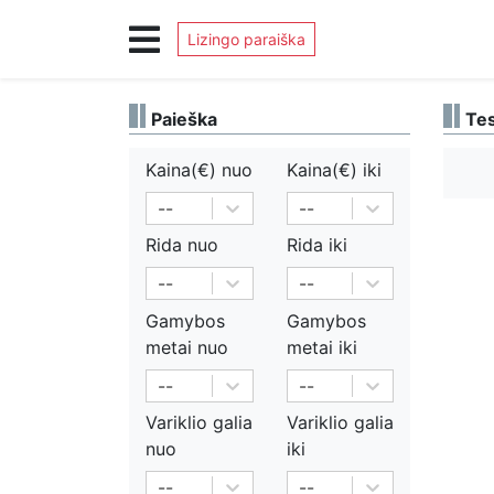
Lizingo paraiška
Paieška
Tes
Kaina(€)
nuo
Kaina(€)
iki
--
--
Rida
nuo
Rida
iki
--
--
Gamybos
Gamybos
metai
nuo
metai
iki
--
--
Variklio galia
Variklio galia
nuo
iki
--
--