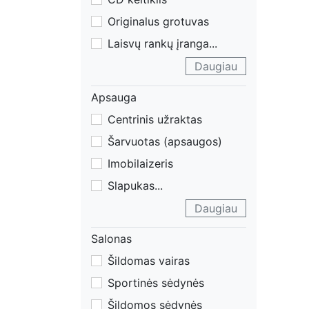
Originalus grotuvas
Laisvų rankų įranga
...
Daugiau
Apsauga
Centrinis užraktas
Šarvuotas (apsaugos)
Imobilaizeris
Slapukas
...
Daugiau
Salonas
Šildomas vairas
Sportinės sėdynės
Šildomos sėdynės